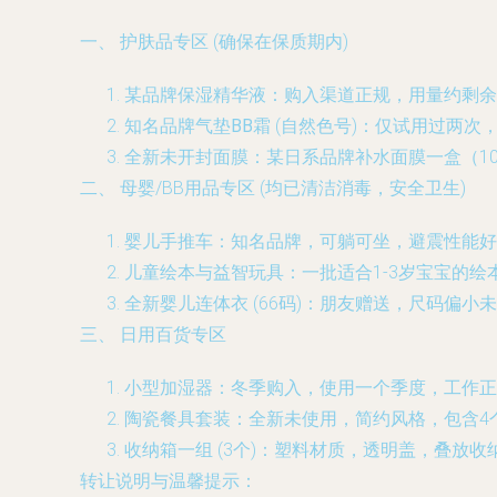
一、 护肤品专区 (确保在保质期内)
某品牌保湿精华液
：购入渠道正规，用量约剩余
知名品牌气垫BB霜
(自然色号)：仅试用过两次
全新未开封面膜
：某日系品牌补水面膜一盒（10
二、 母婴/BB用品专区 (均已清洁消毒，安全卫生)
婴儿手推车
：知名品牌，可躺可坐，避震性能好，
儿童绘本与益智玩具
：一批适合1-3岁宝宝的
全新婴儿连体衣
(66码)：朋友赠送，尺码偏小
三、 日用百货专区
小型加湿器
：冬季购入，使用一个季度，工作正常
陶瓷餐具套装
：全新未使用，简约风格，包含4个
收纳箱一组
(3个)：塑料材质，透明盖，叠放收
转让说明与温馨提示
：