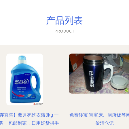
产品列表
PRODUCT
存直售】蓝月亮洗衣液3kg 一
免费转宝 宝宝床、厕所板等
售，包邮到家，日用好货拼手
价清仓记