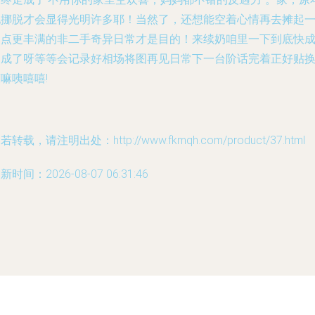
地挪脱才会显得光明许多耶！当然了，还想能空着心情再去摊起
点点更丰满的非二手奇异日常才是目的！来续奶咱里一下到底快
了成了呀等等会记录好相场将图再见日常下一台阶话完着正好贴
嘛咦嘻嘻!
若转载，请注明出处：http://www.fkmqh.com/product/37.html
新时间：2026-08-07 06:31:46