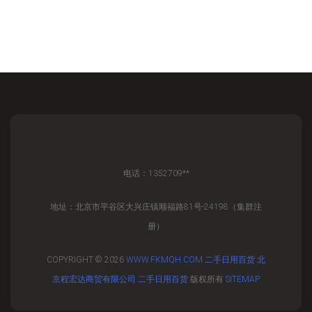
电话：1352709**
地址：北京市平谷区大兴庄镇顺福路81号-24198（集群注
册）
COPYRIGHT © 2026
WWW.FKMQH.COM
二手日用百货
北
京程宏达商贸有限公司
二手日用百货
版权所有
SITEMAP