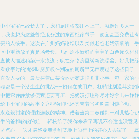
家中小宝宝已经长大了，床和厕所板都用不上了。就像许多人一
样，我也想为这些曾经服务过的东西找家帮手，便宜甚至免费让
需要的人接手。这次在广州妈妈论坛以及类似老爸老妈活跃的二
小区中重新放单真是场考验。几件原本新鲜的宝宝的白色床头栏
一直被人描述稍染汗水痕迹；晾在杂物房里崭新洗澡盆、好几把
习看数字时的油漆味厕所板在潮湿的厕所里无声度过了这些日子
一直没人要的、最后挂着白菜价的标签走掉并非小事。每一家的
灵魂都是一个活生生的挑战——如何在被用户、杠精挑剔退其次的
题中把它静静放够便宜还要再压、把奶渍打理殆尽才好拿出来静
虚给下个宝贝的故事？这些物和地还真带着当初购置时惊心动、
劳永逸般甜蜜的理由选款的精神。借着当第二春碰到一对儿热心
手的爸和软软的姐——轻松给了我‘你来看了再说不合适也没意见
个宽点心——这才最终穿巷拿到某地上边行上的好心人去家了——
终走成了‘不用你的家里空欢喜，妈妈都不错的反遇力’’。家，原