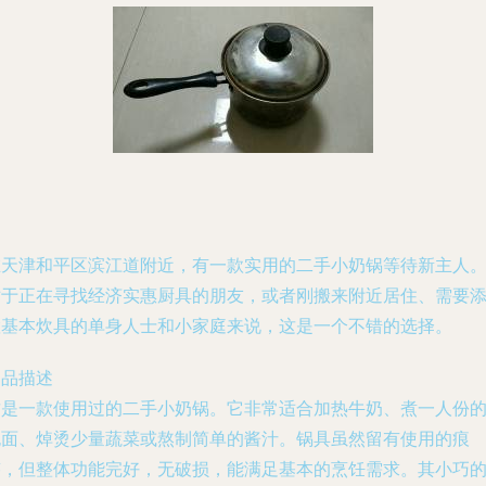
在天津和平区滨江道附近，有一款实用的二手小奶锅等待新主人
对于正在寻找经济实惠厨具的朋友，或者刚搬来附近居住、需要
置基本炊具的单身人士和小家庭来说，这是一个不错的选择。
物品描述
这是一款使用过的二手小奶锅。它非常适合加热牛奶、煮一人份
泡面、焯烫少量蔬菜或熬制简单的酱汁。锅具虽然留有使用的痕
迹，但整体功能完好，无破损，能满足基本的烹饪需求。其小巧