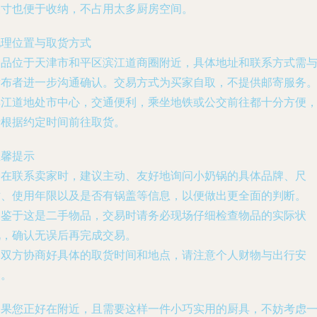
尺寸也便于收纳，不占用太多厨房空间。
地理位置与取货方式
物品位于天津市
和平区滨江道
商圈附近，具体地址和联系方式需
发布者进一步沟通确认。交易方式为
买家自取
，不提供邮寄服务
滨江道地处市中心，交通便利，乘坐地铁或公交前往都十分方便
请根据约定时间前往取货。
温馨提示
. 在联系卖家时，建议主动、友好地询问小奶锅的具体品牌、尺
寸、使用年限以及是否有锅盖等信息，以便做出更全面的判断。
. 鉴于这是二手物品，交易时请务必现场仔细检查物品的实际状
况，确认无误后再完成交易。
. 双方协商好具体的取货时间和地点，请注意个人财物与出行安
全。
如果您正好在附近，且需要这样一件小巧实用的厨具，不妨考虑