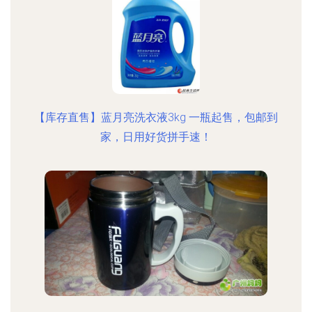
【库存直售】蓝月亮洗衣液3kg 一瓶起售，包邮到
家，日用好货拼手速！