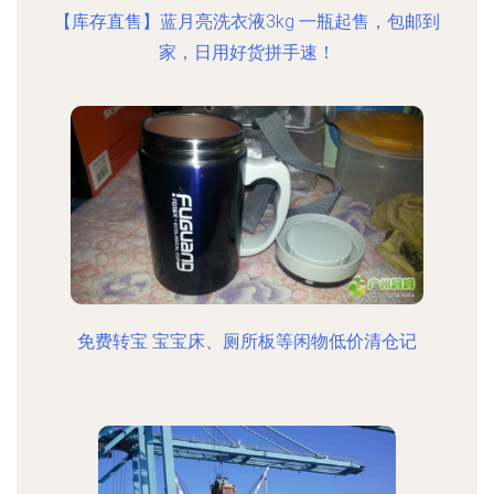
【库存直售】蓝月亮洗衣液3kg 一瓶起售，包邮到
家，日用好货拼手速！
免费转宝 宝宝床、厕所板等闲物低价清仓记