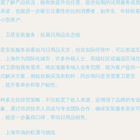
直观了解产品状况，能有效提升信任度。提供短期的试用服务或
保承诺，也能进一步吸引注重性价比的消费者，如学生、年轻租
和小型商户。
二、卫星安装服务：拓展日用品生态链
卫星安装服务虽看似与日用品无关，但在实际经营中，可以形成
补。上海作为国际化城市，许多外籍人士、高端社区或偏远区域
户对卫星电视有需求。将此项服务纳入业务范围，能为客户提供
站式解决方案，例如在购买洗衣机时，同步询问是否需要卫星安
装，提升客单价和客户粘性。
这种多元化经营策略，不仅拓宽了收入来源，还增强了品牌的专
形象。通过培训技术人员或与专业团队合作，确保安装服务安全
靠，能进一步赢得口碑，带动日用品销售。
三、上海市场的机遇与挑战