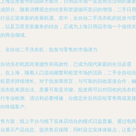
在上海这座繁华的国际大都市，日用品市场一直是商贸活动的重
组成部分。随着消费观念的转变和资源循环意识的增强，二手日
品行业正迎来新的发展机遇。其中，全自动二手洗衣机的批发与
售，以及卫星安装服务的结合，正成为上海日用品市场一个值得
注的商业领域。
一、全自动二手洗衣机：批发与零售的市场潜力
全自动洗衣机因其便捷性和高效性，已成为现代家庭的生活必需
品。在上海，随着人口流动频繁和租赁市场的活跃，二手全自动
衣机需求持续增长。对于批发商而言，与可靠的回收渠道合作，
保洗衣机来源合法、质量可靠是关键。批发商可以对回收的洗衣
进行专业检测、清洁和必要维修，分级定价后供应给零售商或直
面向终端客户。
零售方面，线上平台与线下实体店结合的模式日益普遍。通过电
平台展示产品信息、提供售后保障，同时设立实体体验点，让客